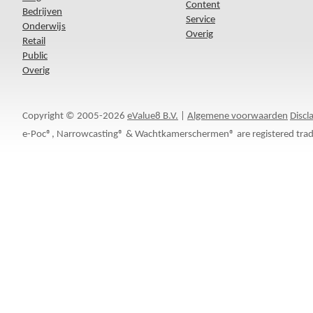
Content
Bedrijven
Service
Onderwijs
Overig
Retail
Public
Overig
Copyright © 2005-2026
eValue8 B.V.
|
Algemene voorwaarden
Discl
e-Poc®, Narrowcasting® & Wachtkamerschermen® are registered trad