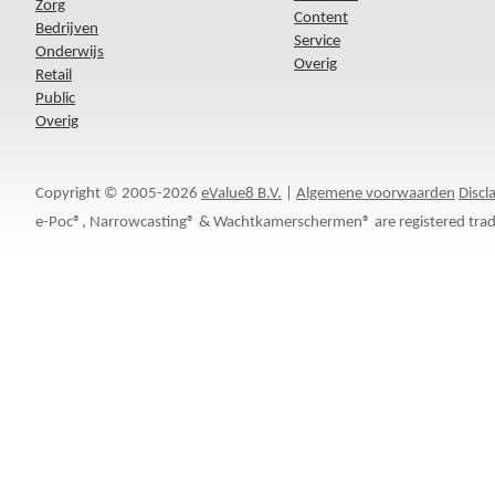
Zorg
Content
Bedrijven
Service
Onderwijs
Overig
Retail
Public
Overig
Copyright © 2005-2026
eValue8 B.V.
|
Algemene voorwaarden
Discl
e-Poc®, Narrowcasting® & Wachtkamerschermen® are registered trad