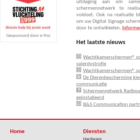
uitdaging aan om same
schermennetwerk te reali
voldoet. Ook na realisatie b
om uw Digital Signage scher
door te ontwikkelen.
Informe
Gesponsord door e-Poc
Het laatste nieuws
Wachtkamerschermen® sp
spierdystrofie
Wachtkamerschermen® spo
De Dierenbescherming kies
communicatie
Schermennetwerk Radboud 
geinstalleerd
B&S Communication partn
Home
Diensten
Hardware