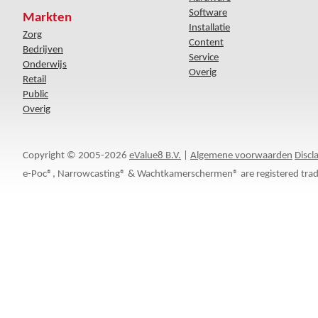
Software
Markten
Installatie
Zorg
Content
Bedrijven
Service
Onderwijs
Overig
Retail
Public
Overig
Copyright © 2005-2026
eValue8 B.V.
|
Algemene voorwaarden
Discl
e-Poc®, Narrowcasting® & Wachtkamerschermen® are registered trad