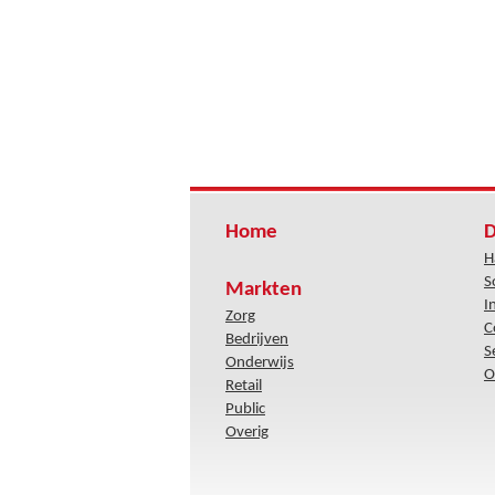
Home
D
H
S
Markten
I
Zorg
C
Bedrijven
S
Onderwijs
O
Retail
Public
Overig