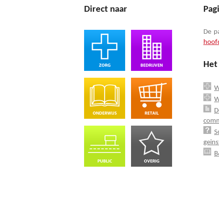
Direct naar
Pag
De p
hoof
Het
W
W
D
comm
S
geins
B