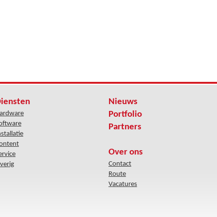
iensten
Nieuws
ardware
Portfolio
oftware
Partners
nstallatie
ontent
Over ons
ervice
Contact
verig
Route
Vacatures