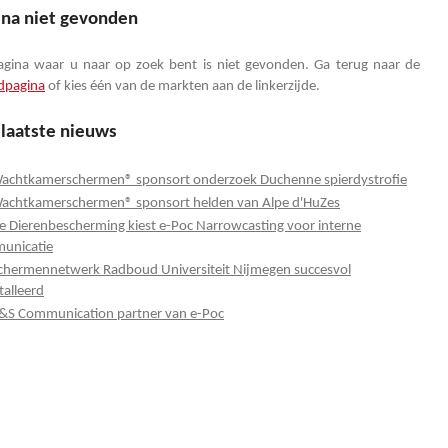
ina niet gevonden
agina waar u naar op zoek bent is niet gevonden. Ga terug naar de
dpagina
of kies één van de markten aan de linkerzijde.
 laatste nieuws
achtkamerschermen® sponsort onderzoek Duchenne spierdystrofie
achtkamerschermen® sponsort helden van Alpe d'HuZes
e Dierenbescherming kiest e-Poc Narrowcasting voor interne
unicatie
chermennetwerk Radboud Universiteit Nijmegen succesvol
talleerd
&S Communication partner van e-Poc